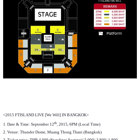
<2015 FTISLAND LIVE [We Will] IN BANGKOK>
th
1. Date & Time: September 12
, 2015, 6PM (Local Time)
2. Venue: Thunder Dome, Muang Thong Thani (Bangkok)
3. Ticket price: THB 4,000 (Standing/ Seating)/ 5,000/ 2,800/ 1,800