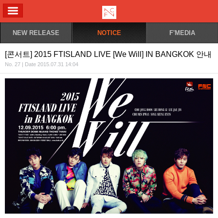
ALL MENU
NEW RELEASE
NOTICE
F'MEDIA
[콘서트] 2015 FTISLAND LIVE [We Will] IN BANGKOK 안내
No. 27 | Date 2015.07.31 14:04