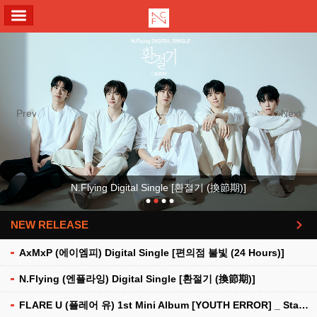
ALL MENU
Previous
Next
N.Flying Digital Single [환절기 (換節期)]
NEW RELEASE
더보기
AxMxP (에이엠피) Digital Single [편의점 불빛 (24 Hours)]
N.Flying (엔플라잉) Digital Single [환절기 (換節期)]
FLARE U (플레어 유) 1st Mini Album [YOUTH ERROR] _ Stationery Kit Ver.