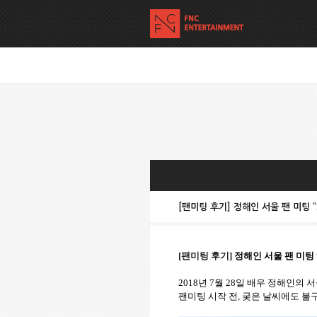
[팬미팅 후기] 정해인 서울 팬 미팅 “SM
[
팬미팅 후기
]
정해인
서울
팬 미팅
2018
년
7
월
28
일 배우 정해인의 서
팬미팅 시작 전
,
궂은 날씨에도 불