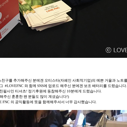
스친구를 추가해주신 분에겐 오티스타
(
자폐인 사회적기업
)
의 예쁜 거울과 노트
태그
#LOVEFNC
와 함께
SNS
에 업로드 해주신 분에겐 보조 배터리를 드렸습니다
.
 친필사인 티셔츠
!
정기후원에 동참해주신
10
분에게 드렸습니다
.
해주신 훈훈한 팬 분들도 많이 계셨습니다
!)
E FNC
의 공익활동에 뜻을 함께해주셔서 너무 감사했습니다
.