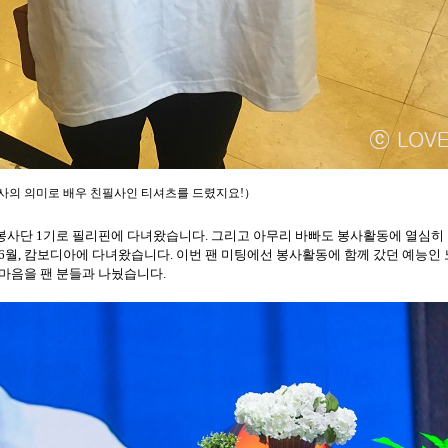
사의 의미로 배우 친필사인 티셔츠를 드렸지요!
）
봉사단
1
기로 필리핀에 다녀왔습니다
. 그리고
아무리 바빠도 봉사활동에 열심히
6
월
,
캄보디아에 다녀왔습니다
.
이번 팬 미팅에선 봉사활동에 함께 갔던 예능인
마음을 팬 분들과 나눴습니다
.