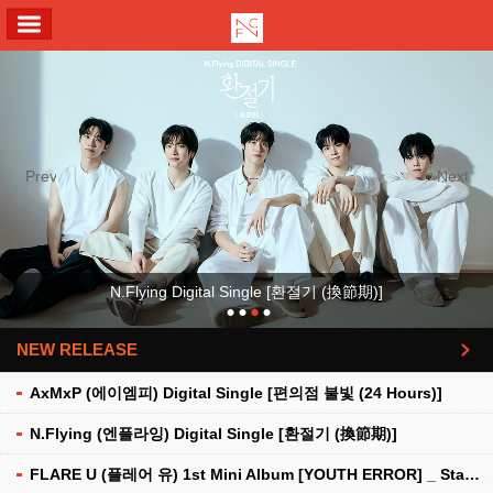
ALL MENU
Previous
Next
N.Flying Digital Single [환절기 (換節期)]
NEW RELEASE
더보기
AxMxP (에이엠피) Digital Single [편의점 불빛 (24 Hours)]
N.Flying (엔플라잉) Digital Single [환절기 (換節期)]
FLARE U (플레어 유) 1st Mini Album [YOUTH ERROR] _ Stationery Kit Ver.