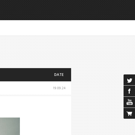
DATE
19.09.24