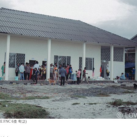
E FNC 6
호 학교
)