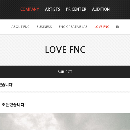
COMPANY
ARTISTS
PR CENTER
AUDITION
ABOUT FNC
BUSINESS
FNC CREATIVE LAB
LOVE FNC
IR
LOVE FNC
SUBJECT
픈했습니다!
에 오픈했습니다
!