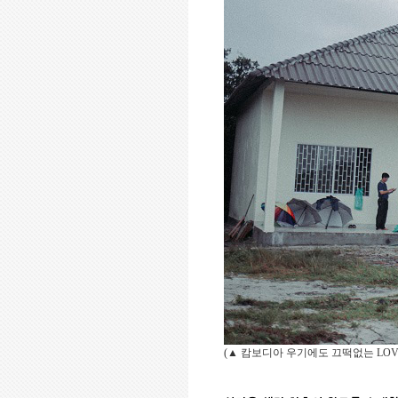
(
▲
캄보디아 우기에도 끄떡없는
LOV