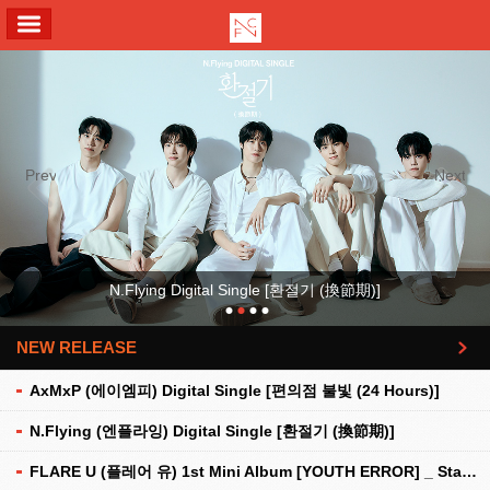
ALL MENU
Previous
Next
N.Flying Digital Single [환절기 (換節期)]
NEW RELEASE
더보기
AxMxP (에이엠피) Digital Single [편의점 불빛 (24 Hours)]
N.Flying (엔플라잉) Digital Single [환절기 (換節期)]
FLARE U (플레어 유) 1st Mini Album [YOUTH ERROR] _ Stationery Kit Ver.