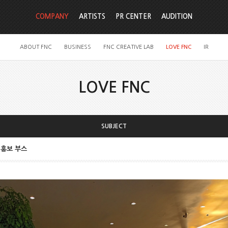
COMPANY
ARTISTS
PR CENTER
AUDITION
ABOUT FNC
BUSINESS
FNC CREATIVE LAB
LOVE FNC
IR
LOVE FNC
SUBJECT
 홍보 부스