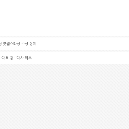
정 굿윌스타상 수상 영예
아대책 홍보대사 위촉