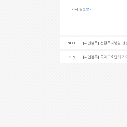
기사 원문
보기
[씨엔블루] 선한목자병원 선
NEXT
[씨엔블루] 국제구호단체 기
PREV