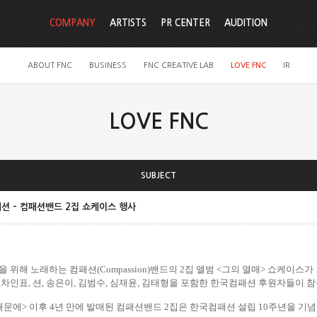
COMPANY
ARTISTS
PR CENTER
AUDITION
ABOUT FNC
BUSINESS
FNC CREATIVE LAB
LOVE FNC
IR
LOVE FNC
SUBJECT
션 – 컴패션밴드 2집 쇼케이스 행사
을 위해 노래하는 컴패션
(Compassion)
밴드의
2
집 앨범
<
그의 열매
>
쇼케이스가
 차인표
,
션
,
송은이
,
김범수
,
심재윤
,
김태형을 포함한 한국컴패션 후원자들이 참
때문에
>
이후
4
년 만에 발매된 컴패션밴드
2
집은 한국컴패션 설
립
10
주년을 기념