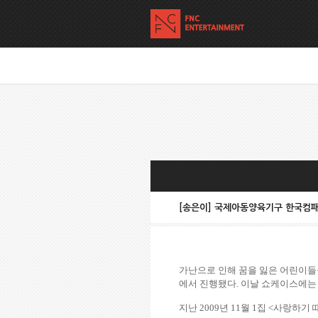
[송은이] 국제아동양육기구 한국컴패
가난으로 인해 꿈을 잃은 어린이들
에서 진행됐다
.
이날 쇼케이스에는
지난
2009
년
11
월
1
집
<
사랑하기 