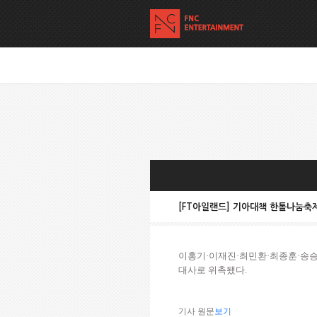
[FT아일랜드] 기아대책 한톨나눔축
이홍기
·
이재진
·
최민환
·
최종훈
·
송승
대사로 위촉됐다.
기사 원문
보기