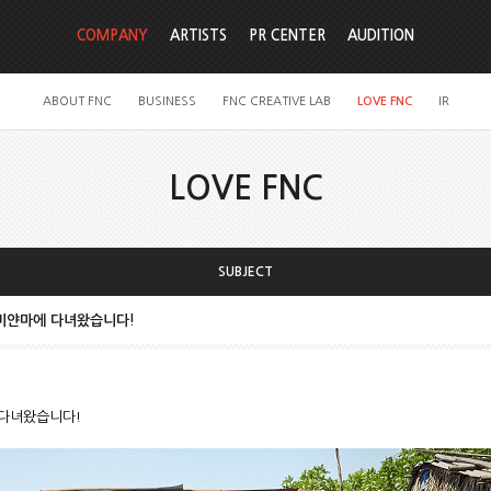
COMPANY
ARTISTS
PR CENTER
AUDITION
ABOUT FNC
BUSINESS
FNC CREATIVE LAB
LOVE FNC
IR
LOVE FNC
SUBJECT
이 미얀마에 다녀왔습니다!
 다녀왔습니다!