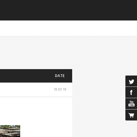
DATE
18.03.19