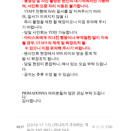
-
동영상 및 사진 촬영은 본인의 대기석에서만 가능하
며
,
사인회 도중 자리 이동은 불가합니다
.
S
TAFF
진행에
따라
질서를
잘
지켜주시기
바라
며
,
질서가
지켜지지
않을
시
즉시
촬영을
제한
할
예정이오니
이점
유의해
주시
기
바랍니다
.
-
당일
사인회는
TO
만
가능합니다
.
-
아티스트에게
지나친
행동이나
부적절한
말이
지속
될
경우
, STAFF
의
제재
및
퇴장조치
될
수
있으니
이점
유의해
주시기
바랍니다
.
-
팬사인회
현장에서
SNS
라이브
방송
중계
적
발
시
퇴장조치
됩니다
.
-
당일
현장이
혼잡하니
,
매너
있는
모습
부탁
드립니
다
.
-
공지는
추후
수정
될
수
있습니다
.
PRIMADONNA
여러분들의 많은 관심 부탁 드립니
다
.
감사합니다
.
[2019.11.17] <미나리가 주최하는 게
NEXT
19.11.12
5790
릴라 치킨 파티> 참여 안내