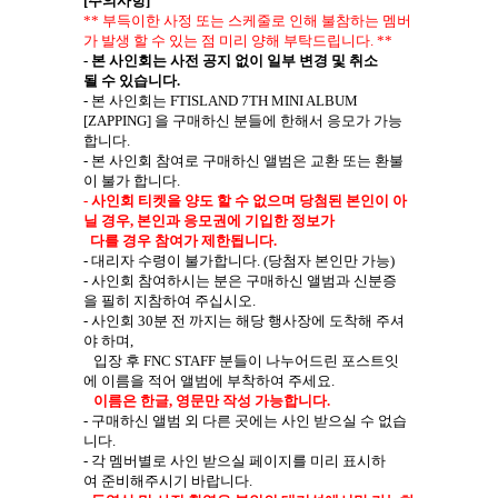
[
주의사항
]
**
부득이한
사정
또는
스케줄로
인해
불참하는
멤버
가
발생
할
수
있는
점
미리
양해
부탁드립니다
. **
-
본
사인회는
사전
공지
없이
일부
변경
및
취소
될
수
있습니다
.
-
본
사인회는
FTISLAND 7TH MINI ALBUM
[ZAPPING]
을 구매하신 분들에 한해서 응모가 가능
합니다
.
-
본
사인회
참여로
구매하신
앨범은
교환
또는
환불
이
불가
합니다
.
-
사인회
티켓을
양도
할
수
없으며
당첨된
본인이
아
닐
경우
,
본인과
응모권에
기입한
정보가
다를
경우
참여가
제한됩니다
.
-
대리자
수령이
불가합니다
. (
당첨자
본인만
가능
)
-
사인회
참여하시는
분은
구매하신
앨범과
신분증
을
필히
지참하여
주십시오
.
-
사인회
30
분
전
까지는
해당
행사장에
도착해
주셔
야
하며
,
입장
후
FNC STAFF
분들이
나누어드린
포스트잇
에
이름을
적어
앨범에
부착하여
주세요
.
이름은
한글
,
영문만
작성
가능합니다
.
-
구매하신
앨범
외
다른
곳에는
사인
받으실
수
없습
니다
.
-
각
멤버별로
사인
받으실
페이지를
미리
표시하
여
준비해주시기
바랍니다
.