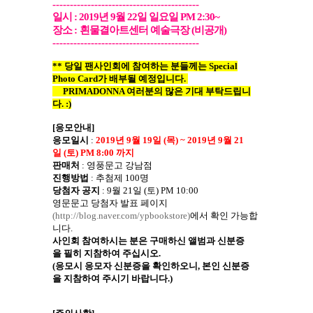
------------------------------------------
일시
: 2019
년
9
월
22
일
일요일
PM 2:30~
장소
:
흰물결아트센터 예술극장
(
비공개
)
------------------------------------------
**
당일
팬사인회에 참여하는 분들께는
Special
Photo Card
가 배부될 예정입니다
.
PRIMADONNA
여러분의 많은
기대
부탁드립니
다
. :)
[
응모안내
]
응모일시
:
2019
년
9
월
19
일
(
목
) ~ 2019
년
9
월
21
일
(
토
) PM 8:00
까지
판매처
:
영풍문고 강남점
진행방법
:
추첨제
100
명
당첨자
공지
: 9
월
21
일
(
토
) PM 10:00
영문문고
당첨자 발표 페이지
(
http://blog.naver.com/ypbookstore
)
에서
확인
가능합
니다
.
사인회
참여하시는
분은
구매하신
앨범과
신분증
을
필히
지참하여
주십시오
.
(
응모시
응모자
신분증을
확인하오니
,
본인
신분증
을
지참하여
주시기
바랍니다
.)