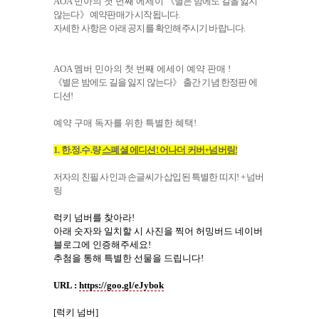
AOA
민아의 첫 번째 에세이
《별은 밤에도 길을 잃지
않는다》 예약판매가 시작됩니다
.
자세한 사항은 아래 공지를 확인해주시기 바랍니다
.
AOA
멤버 민아의 첫 번째 에세이 예약 판매
!
《별은 밤에도 길을 잃지 않는다》
출간 기념
한정판 에
디션
!
예약 구매 독자를 위한 특별한 혜택
!
1.
한
.
정
.
수
.
량
스폐셜 에디션
!
어나더 커버
+
넘버링
!
저자의 친필 사인과 손글씨가 삽입된 특별한
띠지
! +
넘버
링
럭키 넘버를 찾아라
!
아래 숫자와 일치할 시 사진을 찍어 허밍버드 네이버
블로그에 인증해주세요
!
추첨을 통해 특별한 선물을 드립니다
!
URL :
https://goo.gl/eJybok
[
럭키 넘버
]