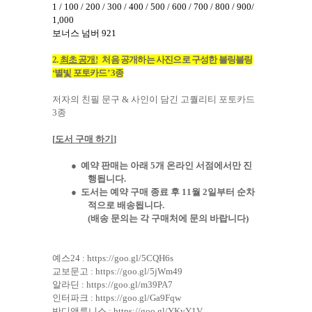
1 / 100 / 200 / 300 / 400 / 500 / 600 / 700 / 800 / 900/
1,000
보너스 넘버
921
2.
최초 공개
!
처음 공개하는
사진으로 구성한
블링블링
‘
별빛 포토카드
’ 3
종
저자의 친필 문구
&
사인이 담긴 고퀄리티 포토카드
3
종
[
도서 구매 하기
]
●
예약 판매는 아래
5
개 온라인 서점에서만 진
행됩니다
.
●
도서는 예약 구매 종료 후
11
월
2
일부터 순차
적으로 배송됩니다
.
(
배송 문의는 각 구매처에 문의 바랍니다
)
예스
24 :
https://goo.gl/5CQH6s
교보문고
:
https://goo.gl/5jWm49
알라딘
:
https://goo.gl/m39PA7
인터파크
:
https://goo.gl/Ga9Fqw
반디앤루니스
:
https://goo.gl/YKvY1V