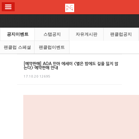
ALL MENU
공지이벤트
스탭공지
자유게시판
팬클럽공지
팬클럽 스페셜
팬클럽이벤트
[예약판매] AOA 민아 에세이 <별은 밤에도 길을 잃지 않
는다> 예약판매 안내
17.10.20
12695