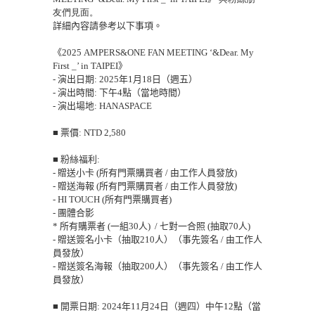
友們見面。
詳細內容請參考以下事項。
《
2025 AMPERS&ONE FAN MEETIN
G ‘&Dear. My
First _’ in TAIPEI
》
-
演出日期
: 2025
年
1
月
18
日
（
週五
）
-
演出時間
:
下午
4
點
（
當地時間
）
-
演出場地
: HANASPACE
■
票價
: NTD 2,580
■
粉絲福利
:
-
贈送小
卡
(
所有門票購買者
/
由工作人員發放
)
-
贈送海報
(
所有門票購買者
/
由工作人員發放
)
-
HI TOUCH
(
所有門票購買者
)
-
團體合影
*
所有購票者
(
一組
30
人
) /
七
對一合照
(
抽取
70
人
)
-
贈送簽名小
卡
（
抽取
2
1
0
人
）（
事先簽名
/
由工作人
員發放
）
-
贈送簽名海報
（
抽取
200
人
）（
事先簽名
/
由工作人
員發放
）
■
開票日期
: 2024
年
11
月
24
日
（
週四
）
中午
12
點
（
當