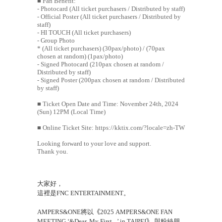
■ Fan Benefit:
- Photocard (All ticket purchasers / Distributed by staff)
- Official Poster (All ticket purchasers / Distributed by
staff)
- HI TOUCH (All ticket purchasers)
- Group Photo
* (All ticket purchasers) (30pax/photo) / (70pax
chosen at random) (1pax/photo)
- Signed Photocard (210pax chosen at random /
Distributed by staff)
- Signed Poster (200pax chosen at random / Distributed
by staff)
■ Ticket Open Date and Time: November 24th, 2024
(Sun) 12PM (Local Time)
■ Online Ticket Site:
https://kktix.com/?locale=zh-TW
Looking forward to your love and support.
Thank you.
大家好
，
這裡是
FNC ENTERTAINMENT
。
AMPERS&ONE
將以
《
2025 AMPERS&ONE FAN
MEETING ‘
&Dear. My First _’ in TAIPEI
》
與粉絲朋