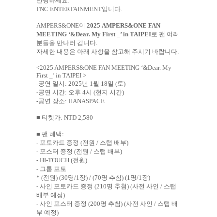
안녕하세요
.
FNC ENTERTAINMENT
입니다
.
AMPERS&ONE
이
2025 AMPERS&ONE FAN
MEETING ‘&Dear. My First _’ in TAIPEI
로 팬 여러
분들을 만나러 갑니다
.
자세한 내용은 아래 사항을 참고해 주시기 바랍니다
.
<
2025 AMPERS&ONE FAN MEETING ‘&Dear. My
First _’ in TAIPEI
>
-
공연 일시
: 2025
년
1
월
18
일
(
토
)
-
공연 시간
:
오후
4
시
(
현지 시간
)
-
공연 장소
: HANASPACE
■
티켓가
: NTD 2,580
■
팬 혜택
:
-
포토카드 증정
(
전원
/
스탭 배부
)
-
포스터 증정
(
전원
/
스탭 배부
)
- HI-TOUCH (
전원
)
-
그룹 포토
* (전원)
(30
명
/1
장
) / (70
명 추첨
) (1
명
/1
장
)
-
사인 포토카드 증정
(210
명 추첨
) (
사전 사인
/
스탭
배부 예정
)
-
사인 포스터 증정
(200
명 추첨
) (
사전 사인
/
스탭 배
부 예정
)