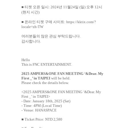
■
티켓 오픈 일시
: 2024
년
11
월
24
일
(
일
)
오후
12
시
(
현지 시간
)
■
온라인 티켓 구매 사이트
:
https://kktix.com/?
locale=zh-TW
여러분들의 많은 관심 부탁드립니다
.
감사합니다
.
Hello
This is FNC ENTERTAINMENT.
2025 AMPERS&ONE FAN MEETING ‘&Dear. My
First _’ in TAIPEI
will be held.
Please check the details below.
<
2025 AMPERS&ONE FAN MEETING ‘&Dear. My
First _’ in TAIPEI
>
- Date: January 18th, 2025 (Sat)
- Time: 4PM (Local Time)
- Venue: HANASPACE
■ Ticket Price: NTD 2,580