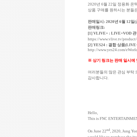
2020
년
6
월
22
일 정용화 온
상품 구매를 원하시는 분들은
판매일시
: 2020
년
6
월
12
일
(
판매링크
:
[1] VLIVE+ : LIVE+VOD
관
https://www.vlive.tv/produ
[2] YES24 :
결합 상품
(LIV
http://www.yes24.com/eWor
※ 상기 링크는 판매 일시에
여러분들의 많은 관심 부탁
감사합니다
.
Hello,
This is FNC ENTERTAINME
nd
On June 22
, 2020, Jung Yo
would like to purchase the ite