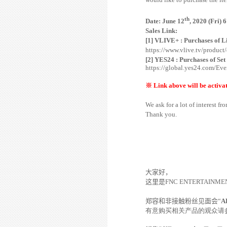
th
Date: June 12
, 2020 (Fri)
Sales Link:
[1] VLIVE+ : Purchases of 
https://www.vlive.tv/produ
[2] YES24 : Purchases of S
https://global.yes24.com/Ev
※
Link above will be activate
We ask for a lot of interest fr
Thank you.
大家好，
这里是
FNC ENTERTAINME
郑容和非接触粉丝见面会“
A
有意购买相关产品的观众请