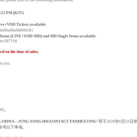
 6:22 PM (KST)
Live+VOD Tickets available
ct/ds00u00u00000181
et Items (LIVE+VOD+MD) and MD Single Items available
ent/187116
d on the time of sales.
om you.
NT
。
LOHWA – JUNG YONG HWA ONTACT FANMEETING
”将于
2020
年
6
月
22
日
参考以下事项
。