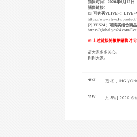
销售时间：
2020
年
6
月1
2
日
销售
链接
：
[1]
可购买
VLIVE+
：
LIVE+
https://www.vlive.tv/produ
[2] YES24
：可购买
结合商品
https://global.yes24.com/Ev
※ 上述
链接将根据销售时间
请大家多多关心
。
谢谢大家。
NEXT
[안내] JUNG YON
PREV
[팬미팅] 2020 정