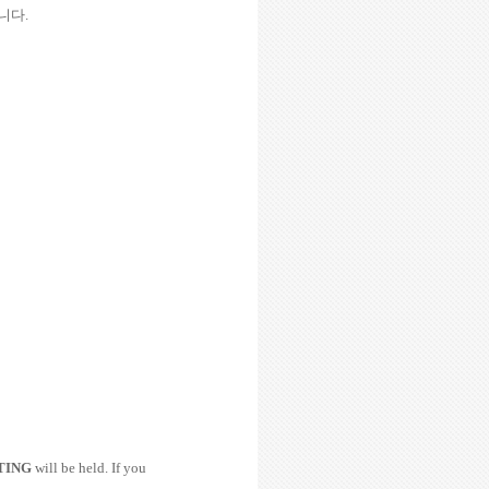
니다
.
TING
will be held. If you