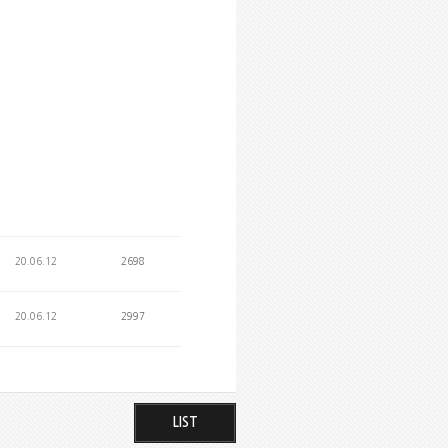
20.06.12
2698
20.06.12
2997
LIST