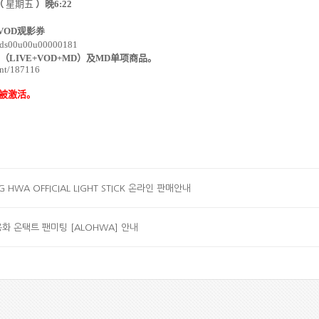
（
星期五
）晚
6:22
VOD
观影券
ct/ds00u00u00000181
（
LIVE+VOD+MD
）及
MD
单项商品。
ent/187116
被激活。
G HWA OFFICIAL LIGHT STICK 온라인 판매안내
용화 온택트 팬미팅 [ALOHWA] 안내