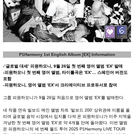
P1Harmony 1st English Album [EX] Information
-‘
글로벌 대세
’
피원하모니
, 9
월
26
일 첫 번째 영어 앨범
‘EX’
발매
-
피원하모니 첫 번째 영어 앨범
,
타이틀곡은
‘EX’…
스페인어 버전도
포함
-
피원하모니
,
영어 앨범
‘EX’
서 크리에이티브 프로듀서로 참여
그룹 피원하모니가
9
월
26
일 처음으로 영어 앨범
‘EX’
를 발매한다
.
네 작품 연속 빌보드 메인 앨범 차트
‘
빌보드
200’
상위권에 이름을 올
리며 글로벌 음악 시장에서 입지를 다져 온 피원하모니가 미주 지역을
겨냥한 첫 번째 영어 앨범
‘EX’
로 약
4
개월 만에 돌아왔다
.
이번 앨범
은 피원하모니의 세 번째 월드 투어
2025 P1Harmony LIVE TOUR