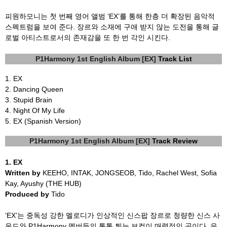
피원하모니는 첫 번째 영어 앨범
‘EX’
를 통해 한층 더 확장된 음악적
스펙트럼을 보여 준다
.
장르와 소재에 구애 받지 않는 도전을 통해 글
로벌 아티스트로서의 존재감을 또 한 번 각인 시킨다
.
P1Harmony 1st English Album [EX]
Track List
1.
EX
2. Dancing Queen
3.
Stupid Brain
4.
Night Of My Life
5.
EX (Spanish Version)
P1Harmony 1st English Album [EX]
Track Review
1. EX
Written by
KEEHO, INTAK, JONGSEOB, Tido, Rachel West, Sofia
Kay, Ayushy (THE HUB)
Produced by
Tido
‘EX’
는 중독성 강한 멜로디가 인상적인 신스팝 장르로 청량한 신스 사
운드와
P1Harmony
멤버들의 톡톡 튀는 보컬이 매력적인 곡이다
.
우