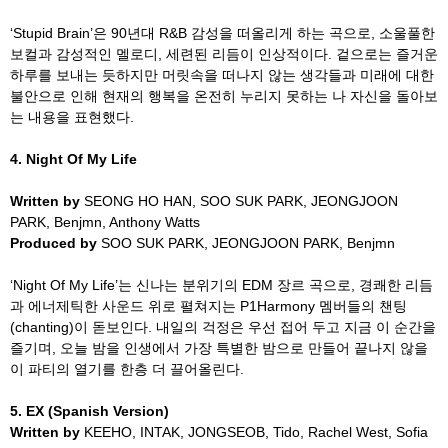
‘Stupid Brain’
은
90
년대
R&B
감성을 떠올리게 하는 곡으로
,
소울풀한
보컬과 감성적인 멜로디
,
세련된 리듬이 인상적이다
.
겉으로는 즐거운
하루를 보내는 듯하지만 머릿속을 떠나지 않는 생각들과 미래에 대한
불안으로 인해 현재의 행복을 온전히 누리지 못하는 나 자신을 돌아보
는 내용을 표현했다
.
4.
Night Of My Life
Written by
SEONG HO HAN, SOO SUK PARK, JEONGJOON
PARK, Benjmn, Anthony Watts
Produced by
SOO SUK PARK, JEONGJOON PARK, Benjmn
‘Night Of My Life’
는 신나는 분위기의
EDM
장르 곡으로
,
경쾌한 리듬
과 에너제틱한 사운드 위로 펼쳐지는
P1Harmony
멤버들의 챈팅
(chanting)
이 돋보인다
.
내일의 걱정은 우선 접어 두고 지금 이 순간을
즐기며
,
오늘 밤을 인생에서 가장 특별한 밤으로 만들어 끝나지 않을
이 파티의 열기를 한층 더 끌어올린다
.
5.
EX (Spanish Version)
Written by
KEEHO, INTAK, JONGSEOB, Tido, Rachel West, Sofia