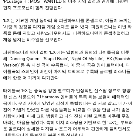
‘P1ustage H : MOST WANTED’
의 미주 지역 일정과 연계해 다양한
현지 프로모션이 함께 진행된다
.
‘
EX’
는 기묘한 게임 동아리 속 피원하모니를 콘셉트로
,
이들이 느끼는
‘
사랑
’
의 감정을 디지털 게임 소재로 풀어 냈다
.
피원하모니는 이번 작
품을 통해 귀엽고 사랑스러우면서도
,
피원하모니만의 콘셉추얼하고
개성 넘치는 비주얼을 선보인다
.
피원하모니의 영어 앨범
‘EX’
에는 앨범명과 동명의 타이틀곡을 비롯
해
‘Dancing Queen’, ‘Stupid Brain’, ‘Night Of My Life’, ‘EX (Spanish
Version)’
등 총 다섯 곡이 수록됐다
.
이 중 네 곡은 영어 트랙이며
,
타
이틀곡의 스페인어 버전이 마지막 트랙으로 수록돼 글로벌 리스너들
에게 한층 더 가까이 다가간다
.
타이틀곡
‘EX’
는 중독성 강한 멜로디가 인상적인 신스팝 장르로 청량
한 신스 사운드와
P1Harmony
멤버들의 톡톡 튀는 보컬이 매력적인
곡이다
.
우리 사이에 있었던 감정이 특별했다는 걸 서로 알고
,
네가 이
전에 가볍게 만났던 다른 사람들과는 비교할 수 없을 만큼 내가 좋은
사람이기에
,
이제 그만 방황하고 나의 진심 어린 고백을 마주해 주길
바라는 마음을 담았다
.
특히 이지 리스닝을 기반으로 한
‘EX’
는 부드러
운 멜로디에 섬세한 디지털 사운드가 어우러져 편안하게 들리면서도
피원하모니의 독보적인 분위기를 선사한다
.