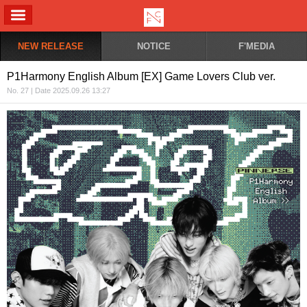
ALL MENU
NEW RELEASE
NOTICE
F'MEDIA
P1Harmony English Album [EX] Game Lovers Club ver.
No. 27 | Date 2025.09.26 13:27