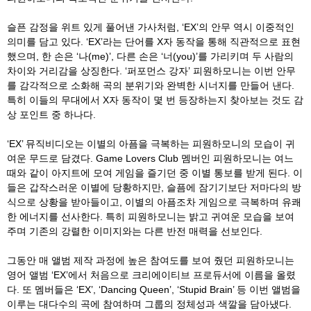
슬픈 감정을 위트 있게 풀어낸 가사처럼
, ‘EX’
의 안무 역시 이중적인
의미를 담고 있다
. ‘EX’
라는 단어를
X
자 동작을 통해 직관적으로 표현
했으며
,
한 손은
‘
나
(me)’,
다른 손은
‘
너
(you)’
를 가리키며 두 사람의
차이와 거리감을 상징한다
. ‘
퍼포먼스 강자
’
피원하모니는 이번 안무
를 감각적으로 소화해 곡의 분위기와 완벽한 시너지를 만들어 낸다
.
특히 이들의 무대에서
X
자 동작이 몇 번 등장하는지 찾아보는 것도 감
상 포인트 중 하나다
.
‘EX’
뮤직비디오는 이별의 아픔을 극복하는 피원하모니의 모습이 귀
여운 무드로 담겼다
. Game Lovers Club
멤버인 피원하모니는 여느
때와 같이 아지트에 모여 게임을 즐기던 중 이별 통보를 받게 된다
.
이
들은 갑작스러운 이별에 당황하지만
,
슬픔에 잠기기보단 저마다의 방
식으로 상황을 받아들이고
,
이별의 아픔조차 게임으로 극복하며 유쾌
한 에너지를 선사한다
.
특히 피원하모니는 밝고 귀여운 모습을 보여
주며 기존의 강렬한 이미지와는 다른 반전 매력을 선보인다
.
그동안 매 앨범 제작 과정에 높은 참여도를 보여 줬던 피원하모니는
영어 앨범
‘EX’
에서 처음으로 크리에이티브 프로듀서에 이름을 올렸
다
.
또 멤버들은
‘EX’, ‘Dancing Queen’, ‘Stupid Brain’
등 이번 앨범을
이루는 대다수의 곡에 참여하며 그룹의 정체성과 색깔을 담아냈다
.