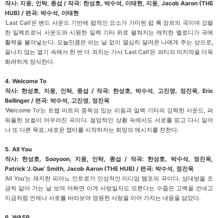
작사: 지웅, 인탁, 종섭 / 작곡: 한성호, 박수석, 이태현, 지웅, Jacob Aaron (THE
HUB) / 편곡: 박수석, 이태현
‘Last Call’은 밴드 사운드 기반에 팝적인 요소가 가미된 팝 록 장르의 곡이며 강렬
한 일렉트로닉 사운드와 시원한 일렉 기타 위로 펼쳐지는 캐치한 멜로디가 곡에
활력을 불어넣는다. 오늘만큼은 쉬는 날 없이 열심히 달려온 나에게 주는 상으로,
끝나지 않는 열기 속에서 한 번 더 외치는 가사 ‘Last Call’은 파티의 마지막을 더욱
화려하게 장식한다.
4. Welcome To
작사: 한성호, 지웅, 인탁, 종섭 / 작곡: 한성호, 박수석, 고진영, 정진욱, Eric
Bellinger / 편곡: 박수석, 고진영, 정진욱
‘Welcome To’는 트랩 비트의 중독성 있는 리듬과 일렉 기타의 강력한 사운드, 파
워풀한 보컬이 어우러진 곡이다. 절망적인 상황 속에서도 서로를 믿고 다시 일어
나 또 다른 목표, 새로운 챕터를 시작하자는 희망의 메시지를 전한다.
5. All You
작사: 한성호, Sooyoon, 지웅, 인탁, 종섭 / 작곡: 한성호, 박수석, 정진욱,
Patrick ‘J.Que’ Smith, Jacob Aaron (THE HUB) / 편곡: 박수석, 정진욱
‘All You’는 재지한 피아노 인트로가 인상적인 미디엄 템포의 곡이다. 상대방을 조
금씩 닮아 가는 날 보며 어쩌면 이게 사랑일지도 모른다는 수줍은 고백을 건네고
지금처럼 언제나 서로를 바라보며 영원한 사랑을 이어 가자는 내용을 담았다.
6. WASP