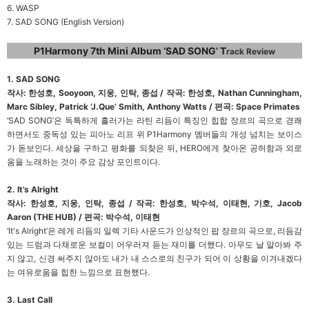
6. WASP
7. SAD SONG (English Version)
P1Harmony 7th Mini Album ‘SAD SONG’ T
rack Review
1. SAD SONG
작사: 한성호, Sooyoon, 지웅, 인탁, 종섭 / 작곡: 한성호, Nathan Cunningham,
Marc Sibley, Patrick ‘J.Que’ Smith, Anthony Watts / 편곡: Space Primates
‘SAD SONG’은 독특하게 흘러가는 라틴 리듬이 특징인 힙합 장르의 곡으로 경쾌
하면서도 중독성 있는 피아노 리프 위 P1Harmony 멤버들의 개성 넘치는 보이스
가 돋보인다. 세상을 구하고 평화를 되찾은 뒤, HERO에게 찾아온 공허함과 외로
움을 노래하는 것이 주요 감상 포인트이다.
2. It’s Alright
작사: 한성호, 지웅, 인탁, 종섭 / 작곡: 한성호, 박수석, 이태현, 기호, Jacob
Aaron (THE HUB) / 편곡: 박수석, 이태현
‘It's Alright’은 레게 리듬의 일렉 기타 사운드가 인상적인 팝 장르의 곡으로, 리듬감
있는 드럼과 다채로운 보컬이 어우러져 듣는 재미를 더했다. 아무도 날 알아봐 주
지 않고, 신경 써주지 않아도 내가 내 스스로의 친구가 되어 이 상황을 이겨내겠다
는 여유로움을 힙한 느낌으로 표현했다.
3. Last Call