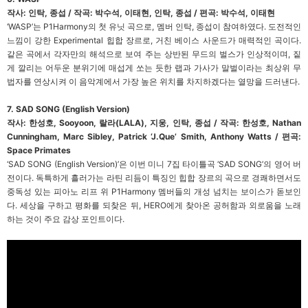
작사: 인탁, 종섭 / 작곡: 박수석, 이태현, 인탁, 종섭 / 편곡: 박수석, 이태현
‘WASP’는 P1Harmony의 첫 유닛 곡으로, 멤버 인탁, 종섭이 참여하였다. 도전적인
느낌이 강한 Experimental 힙합 장르로, 거친 베이스 사운드가 매력적인 곡이다.
같은 곡에서 각자만의 해석으로 보여 주는 상반된 무드의 벌스가 인상적이며, 짙
게 깔리는 어두운 분위기에 매섭게 쏘는 듯한 랩과 가사가 말벌이라는 최상위 무
법자를 연상시켜 이 음악계에서 가장 높은 위치를 차지하겠다는 열망을 드러낸다.
7. SAD SONG (English Version)
작사: 한성호, Sooyoon, 랄라(LALA), 지웅, 인탁, 종섭 / 작곡: 한성호, Nathan
Cunningham, Marc Sibley, Patrick ‘J.Que’ Smith, Anthony Watts / 편곡:
Space Primates
‘SAD SONG (English Version)’은 이번 미니 7집 타이틀곡 ‘SAD SONG’의 영어 버
전이다. 독특하게 흘러가는 라틴 리듬이 특징인 힙합 장르의 곡으로 경쾌하면서도
중독성 있는 피아노 리프 위 P1Harmony 멤버들의 개성 넘치는 보이스가 돋보인
다. 세상을 구하고 평화를 되찾은 뒤, HERO에게 찾아온 공허함과 외로움을 노래
하는 것이 주요 감상 포인트이다.