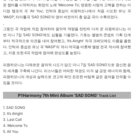
운 챕터를 시작하자는 희망의 노래 ‘Welcome To’, 영원한 사랑의 고백을 전하는 미
디엄 템포의 곡 ‘All You’, 인탁과 종섭이 피원하모니에서 처음 시도한 유닛 곡
‘WASP’, 타이틀곡 ‘SAD SONG’의 영어 버전까지 총 일곱 곡이 수록되었다.
그동안 곡 작업에 직접 참여하며 음악적 역량을 탄탄히 다져 온 피원하모니는 이
번 미니 7집 ‘SAD SONG’에도 심혈을 기울였다. 기호는 앨범의 콘셉트 기획 단계
부터 적극적으로 의견을 내어 참여했고, ‘It’s Alright’ 작곡 크레딧에도 이름을 올렸
다. 인탁과 종섭은 유닛 곡 ‘WASP’의 작사·작곡을 비롯해 앨범 전곡 작사에 참여했
고, 지웅 또한 6곡 작업에 참여해 완성도를 높였다.
피원하모니는 다채로운 음악적 시도가 담긴 미니 7집 ‘SAD SONG’으로 참신한 음
악 세계를 구축해 나간다. 리스너들은 어떠한 역경도 이겨 낼 긍정 에너지와 함께,
피원하모니의 개성과 실력으로 견고히 짜인 든든한 버팀목 같은 음악을 만끽할 수
있을 것이다.
P1Harmony 7th Mini Album ‘SAD SONG’
Track List
1. SAD SONG
2. It’s Alright
3. Last Call
4. Welcome To
5. All You