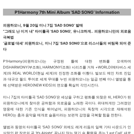
P1Harmony 7th Mini Album ‘SAD SONG’ Information
피원하모니, 9월 20일 미니 7집 ‘SAD SONG’ 발매
“
그래도 난 이겨 내” 타이틀곡 ‘SAD SONG’, 유니크하게.. 피원하모니만의 외로움
극복법
‘
글로벌 대세’ 피원하모니, 미니 7집 ‘SAD SONG’으로 리스너들의 버팀목 되어 준
다
P1Harmony(
피원하모니)는 규정된 틀에 대한 변화를 모색하며
DISHARMONY(부조화), HARMONY(조화) 시리즈를 거쳐 +WORLD(메타버스 세
계)와 REAL WORLD(현실 세계)의 진정한 조화를 이뤘다. 빌보드 메인 차트 진입
과 대규모 월드 투어로 세계 무대를 누빈 피원하모니는 일곱 번째 미니 앨범을 통
해 선택받은 HERO(NEW KIDS)의 면모를 확실히 각인시킨다.
미니 7집의 타이틀곡 ‘SAD SONG’은 세상을 구하고 평화를 되찾은 뒤, HERO가 된
피원하모니에게 찾아온 공허함과 외로움을 노래한 곡이다. 위대하게만 그려졌던
영웅에 대한 기존 인식을 뛰어넘어, 피원하모니의 독창적 시각으로 재해석된
HERO는 춤과 음악을 매개로 슬픔이라는 보편적 감정을 극복할 힘을 전한다.
앨범과 동명의 타이틀곡 ‘SAD SONG’ 외에도
레게 리듬의 일렉 기타 사운드가 인
상적인 팝 장르의 곡 ‘
It’s Alright’,
끝나지 않는 열기 속 활력을 주는 ‘Last Call’, 새로