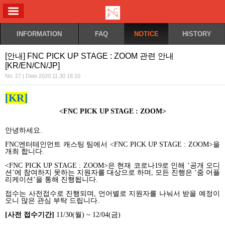
ALL MENU
INFORMATION
FAQ
NOTICE
HISTORY
[안내] FNC PICK UP STAGE : ZOOM 관련 안내
[KR/EN/CN/JP]
No. 27 | Date 2020.11.30 18:10
[KR]
<FNC PICK UP STAGE : ZOOM>
안녕하세요
.
FNC
엔터테인먼트 캐스팅 팀에서
<FNC PICK UP STAGE : ZOOM>
을
개최 합니다
.
<FNC PICK UP STAGE : ZOOM>
은 현재 코로나
19
로 인해
‘
공개 오디
션
’
에 참여하지 못하는 지원자를 대상으로 하며
,
모든 진행은
‘
줌 어플
리케이션
’
을 통해 진행됩니다
.
접수는 사전접수로 진행되며
,
언어별로 지원자를 나눠서 받을 예정이
오니 많은 관심 부탁 드립니다
.
[
사전 접수기간
]
11/30(
월
) ~ 12/04(
금
)