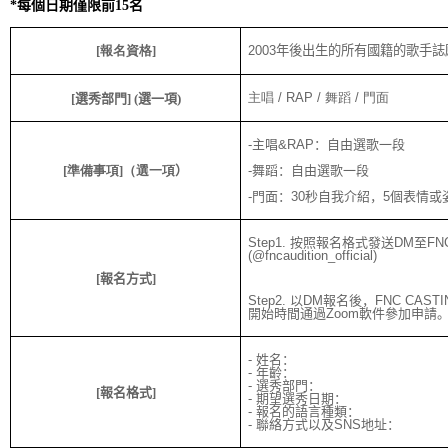
*
每個日期僅限前
15
名
[
報名資格
]
2003
年後出生的所有國籍的歌手誌
主唱
/ RAP /
舞蹈
/
門面
[
選秀部門
] (
選一項
)
-
主唱
&RAP
：自由選歌一段
[
準備事項
]
（選一項
）
-
舞蹈：自由選歌一段
-
門面：
30
秒自我介紹，
5
個表情或
Step1.
按照報名格式發送
DM
至
FN
(@
fnc
audition_official)
[
報名方式
]
Step2.
以
DM
報名後，
FNC CASTI
開始時間通過
Zoom
軟件參加申請
-
姓名：
-
年齡：
-
選秀部門：
[
報名格式
]
-
期望選秀日期：
-
報名的語言種類：
-
聯絡方式以及
SNS
地址：