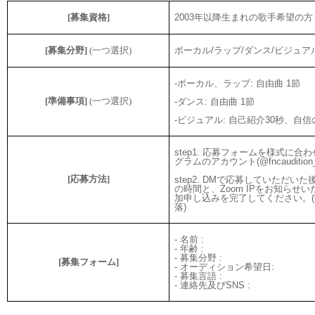
[
募集資格
]
2003
年以降生まれの歌手希望の
[
募集分野
]
(
一つ選択
)
ボ
ー
カル
/
ラップ
/
ダンス
/
ビジュア
-
ボ
ー
カル、ラップ
:
自由曲
1
節
[
準備事項
]
(
一つ選択
)
-
ダンス
:
自由曲
1
節
-
ビジュアル
:
自己紹介
30
秒、自信
step1.
応
募フォ
ー
ムを
様
式に合わ
グラムのアカウント
(@fncaudition_
[
応
募方法
]
step2. DM
で
応
募していただいた
の時間と、
Zoom IP
をお知らせい
加申し
込
みを完了してください。
(
落
)
-
名前
:
-
年齢
:
-
募集分野
:
[
募集フォーム
]
-
オーディション希望日
:
-
募集言語
:
-
連絡先及び
SNS :