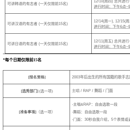
12/10(
周四
)
总共进行
可讲韩语的有志者
(
一天仅限前
15
名
)
进行时间：下午
6
点
~
12/14(
周一
), 12/15(
周
可讲
汉语的有志者
(
一天仅限前
15
名
)
进行时间：下午
6
点
~
12/11(
周五
)
总共进行
可讲日语的有志者
(
一天仅限前
15
名
)
进行时间：下午
6
点
~
*
每个日期仅限前
15
名
[
报名资格
]
2003
年后出生的所有国籍的歌手志
主唱
/ RAP /
舞蹈
/
门面
[
选秀部门
]
(
选一项
)
-
主唱
&RAP
：自由选歌一段
[
准备事项
]
（选一项）
-
舞蹈：自由选歌一段
-
门面：
30
秒自我介绍，
5
个表情或