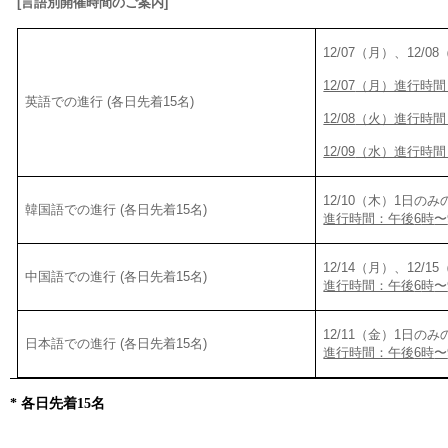
[
言語別開催時間のご案
内
]
12/07
（月）、
12/08
12/07
（月）進行時間
英語での進行
(
各日先着
15
名
)
12/08
（火）進行時間
12/09
（水）進行時間
12/10
（木）
1
日のみ
韓国語での進行
(
各日先着
15
名
)
進行時間：午後
6
時
〜
12/14
（月）、
12/15
中国語での進行
(
各日先着
15
名
)
進行時間：午後
6
時
〜
12/11
（金）
1
日のみ
日本語での進行
(
各日先着
15
名
)
進行時間：午後
6
時
〜
*
各日先着
15
名