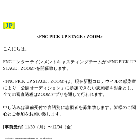
[JP]
<FNC PICK UP STAGE : ZOOM>
こんにちは。
FNC
エンタ
ー
テインメントキャスティングチ
ー
ムが
<FNC PICK UP
STAGE : ZOOM>
を開催致します。
<FNC PICK UP STAGE : ZOOM>
は、現在新型コロナウイルス感染症
により「公開オ
ー
ディション」に
参
加できない志願者を
対
象とし、
全ての審査過程は
ZOOM
アプリを通して行われます。
申し
込
みは事前受付で言語別に志願者を募集致します
。
皆
様
のご
関
心とご
参
加をお願い致します。
[
事前受付
]
11/30
（月）〜
12/04
（金）