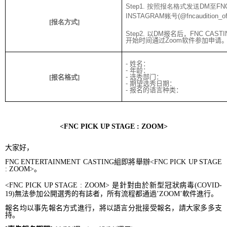
Step1. 按照报名格式发送DM至FNC
INSTAGRAM账号(@fncaudition_
[
报名方式
]
Step2.
以
DM
报名后，
FNC CASTI
开始时间通过
Zoom
软件参加申请
-
姓名：
-
年龄：
-
选秀部门：
[
报名格式
]
-
期望选秀日期：
-
报名的语言种类：
<FNC PICK UP STAGE : ZOOM>
大家好，
FNC ENTERTAINMENT CASTING
組即將舉辦
<FNC PICK UP STAGE
: ZOOM>
。
<FNC PICK UP STAGE : ZOOM>
是針對由於新型冠狀病毒
(COVID-
19)
無法參加公開選秀的有誌者，所有流程都通過’
ZOOM’
軟件進行。
報名均以事先報名方式進行，將以語言分批接受報名，請大家多多支
持。