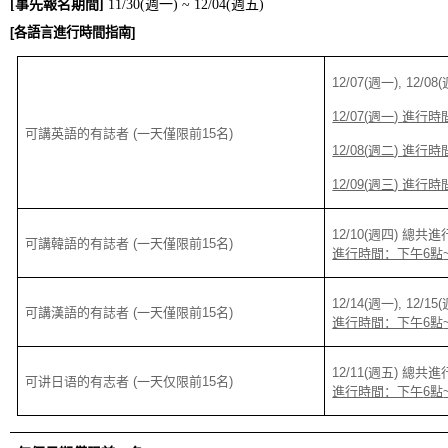
[
事先報名期間
]
11/30(
週一
) ~ 12/04(
週五
)
[
各語言進行時間指南
]
12/07(
週一
), 12/08(
12/07(
週一
)
進行時
可講英語的有誌者
(
一
天僅限前
15
名
)
12/08(
週二
)
進行時
12/09(
週三
)
進行時
12/10(
週四
)
總共進
可講韓語的有誌者
(
一天僅限前
15
名
)
進行時間：下午
6
點
12/14(
週一
), 12/15(
可講漢語的有誌者
(
一天僅限前
15
名
)
進行時間：下午
6
點
12/11(
週五
)
總共進
可讲日语的有志者
(
一天仅限前
15
名
)
進行時間：下午
6
點