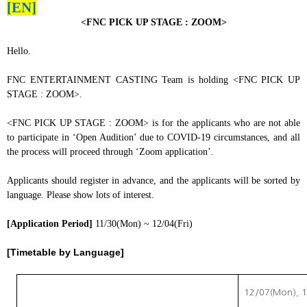
[EN]
<FNC PICK UP STAGE : ZOOM>
Hello.
FNC ENTERTAINMENT CASTING Team is holding <FNC PICK UP
STAGE : ZOOM>.
<FNC PICK UP STAGE : ZOOM> is for the applicants who are not able
to participate in ‘Open Audition’ due to COVID-19 circumstances, and all
the process will proceed through ‘Zoom application’.
Applicants should register in advance, and the applicants will be sorted by
language. Please show lots of interest.
[Application Period]
11/30(Mon) ~ 12/04(Fri)
[Timetable by Language]
12/07(Mon), 1