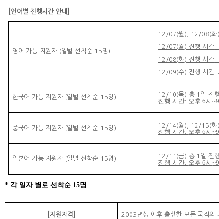
[
언어별 진행시간 안내
]
12/07(
월
), 12/08(
화
12/07(
월
)
진행 시간
:
영어 가능 지원자
(
일별 선착순
15
명
)
12/08(
화
)
진행 시간
:
12/09(
수
)
진행 시간
:
12/10(
목
)
총
1
일 진
한국어 가능 지원자
(
일별 선착순
15
명
)
진행 시간
:
오후
6
시
~
12/14(
월
), 12/15(
화
중국어 가능 지원자
(
일별 선착순
15
명
)
진행 시간
:
오후
6
시
~
12/11(
금
)
총
1
일 진
일본어 가능 지원자
(
일별 선착순
15
명
)
진행 시간
:
오후
6
시
~
*
각 일자 별로 선착순
15
명
[
지원자격
]
2003
년생 이후 출생한 모든 국적의