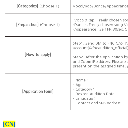
[Categories]
(Choose 1)
Vocal/Rap/Dance/Appearanc
-Vocal&Rap : Freely chosen so
[Preparation]
(Choose 1)
-Dance : Freely chosen song V
-Appearance : Self PR 30sec, 5
Step1. Send DM to FNC CASTI
account(@fncaudition_official)
[How to apply]
Step2. After the application 
and Zoom IP address. Please ap
present on the assigned time, y
- Name :
- Age :
- Category :
[Application Form]
- Desired Audition Date :
- Language :
- Contact and SNS address :
[CN]