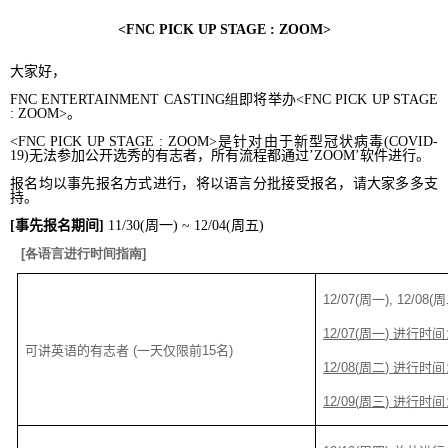
<FNC PICK UP STAGE : ZOOM>
大家好，
FNC ENTERTAINMENT CASTING
组
即将举办
<FNC PICK UP STAGE
: ZOOM>
。
<FNC PICK UP STAGE : ZOOM>
是针对由于新型冠状病毒
(COVID-
19)
无法参加公开选秀的有志者，所有流程都通过
’ZOOM’
软件进行。
报名均以事先报名方式进行，将以语言分批接受报名，请大家多多支
持。
[
事先
报名期间
]
11/30(
周一
) ~ 12/04(
周五
)
[
各
语言进行时间指南
]
12/07(
周一
), 12/08(
周
12/07(
周一
)
进行时间
可讲英语
的有志者
(
一天仅限前
15
名
)
12/08(
周二
)
进行时间
12/09(
周三
)
进行时间