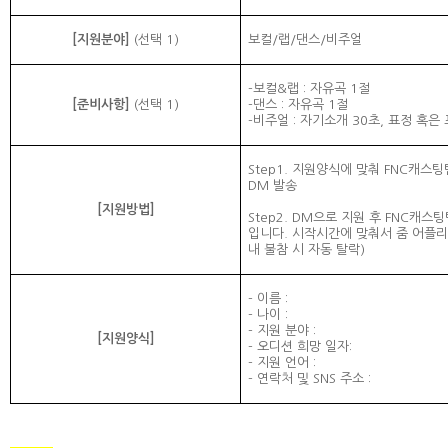
[
지원분야
]
(
선택
1)
보컬
/
랩
/
댄스
/
비주얼
-
보컬
&
랩
:
자유곡
1
절
[
준비사항
]
(
선택
1)
-
댄스
:
자유곡
1
절
-
비주얼
:
자기소개
30
초
,
표정 혹은
Step1.
지원양식에 맞춰
FNC
캐스팅
DM
발송
[
지원방법
]
Step2. DM
으로 지원 후
FNC
캐스팅
입니다
.
시작시간에 맞춰서 줌 어플리
내 불참 시 자동 탈락
)
-
이름
:
-
나이
:
-
지원 분야
:
[
지원양식
]
-
오디션 희망 일자
:
-
지원 언어
:
-
연락처 및
SNS
주소
: