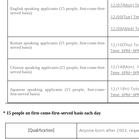
12/07(Mon)
T
English speaking applicants (15 people, first-come-first-
served basis)
12/08(Tue) Ti
12/09(Wed) T
Korean speaking applicants (15 people, first-come-first-
12/10(Thu) Tot
served basis)
Time: 6PM~9PM
12/14(Mon), 1
Chinese speaking applicants (15 people, first-come-first-
served basis)
Time: 6PM~9PM
12/11(Fri) Tota
Japanese speaking applicants (15 people, first-come-
first-served basis)
Time: 6PM~9PM
* 15 people on first-come-first-served basis each day
[Qualification]
Anyone born after 2003, regar