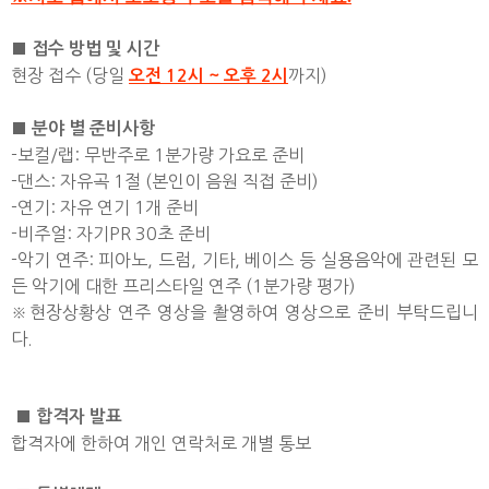
■ 접수 방법 및 시간
현장 접수 (당일
까지)
오전 12시 ~ 오후 2시
■ 분야 별 준비사항
-보컬/랩: 무반주로 1분가량 가요로 준비
-댄스: 자유곡 1절 (본인이 음원 직접 준비)
-연기: 자유 연기 1개 준비
-비주얼: 자기PR 30초 준비
-악기 연주: 피아노, 드럼, 기타, 베이스 등 실용음악에 관련된 모
든 악기에 대한 프리스타일 연주 (1분가량 평가)
※현장상황상 연주 영상을 촬영하여 영상으로 준비 부탁드립니
다.
■ 합격자 발표
합격자에 한하여 개인 연락처로 개별 통보