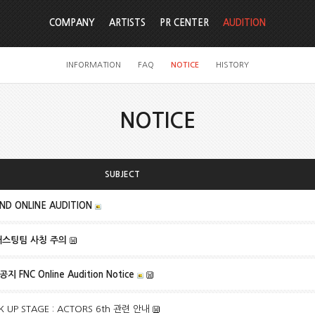
COMPANY
ARTISTS
PR CENTER
AUDITION
INFORMATION
FAQ
NOTICE
HISTORY
NOTICE
SUBJECT
ND ONLINE AUDITION
캐스팅팀 사칭 주의
 FNC Online Audition Notice
CK UP STAGE : ACTORS 6th 관련 안내