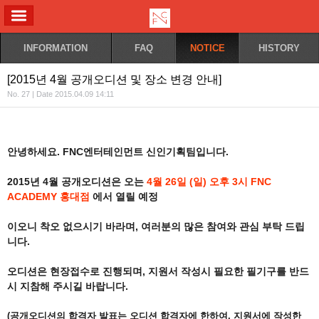
ALL MENU
INFORMATION
FAQ
NOTICE
HISTORY
[2015년 4월 공개오디션 및 장소 변경 안내]
No. 27 | Date 2015.04.09 14:11
안녕하세요
. FNC
엔터테인먼트 신인기획팀입니다
.
2015
년
4
월 공개오디션은 오는
4
월 26일
(
일
) 오후 3시 FNC
ACADEMY 홍대
점
에서 열릴 예정
이오니
착오 없으시기 바라며
,
여러분의 많은 참여와 관심 부탁 드립
니다
.
오디션은 현장접수로 진행되며
,
지원서 작성시 필요한 필기구를 반드
시 지참해 주시길 바랍니다
.
(
공개오디션의 합격자 발표는
오디션 합격자에 한하여
,
지원서에 작성한