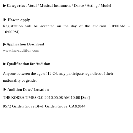
▶ Categories
: Vocal /
Musical Instrument
/
Dance
/
Acting
/
Model
▶
How to apply
Registration will be accepted on the day of the audition [
10:00AM –
16:00PM]
▶
Application Download
www.fnc-audition.com
▶
Qualification for Audition
Anyone between the age of 12-24. may participate regardless of their
nationality or gender
▶
Audition Date / Location
THE KOREA TIMES O.C
2016.05.08 AM 10:00 [Sun]
9572 Garden Grove Blvd. Garden Grove, CA 92844
-----------------------------------------------------------------------------------------------------------
---------------------------------