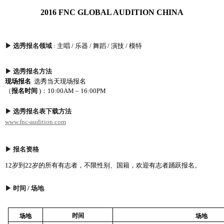
2016 FNC GLOBAL AUDITION CHINA
▶
选秀报名领域
:
主唱
/
乐
器
/
舞蹈
/
演技
/
模特
▶
选秀报名方法
现场报
名
选
秀
当
天
现场报
名
（
报
名
时间
)
：
10:00AM – 16:00PM
▶
选秀报名表下载方法
www.fnc-audition.com
▶
报名资格
12
岁
到
22
岁
的所有有志者，不限性
别
、
国
籍，
欢
迎有志者踊
跃报
名。
▶
时间 / 场地
场
地
时间
场
地