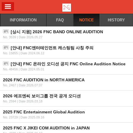
ALL MENU
INFORMATION
FAQ
NOTICE
HISTORY
[상시 지원] 2026 FNC BAND ONLINE AUDITION
No. 3539
|
Date 2026.05.27
[안내] FNC엔터테인먼트 캐스팅팀 사칭 주의
No. 15855
|
Date 2024.06.12
[안내] FNC 온라인 오디션 공지 FNC Online Audition Notice
No. 48456
|
Date 2024.05.01
2026 FNC AUDITION in NORTH AMERICA
No. 2467
|
Date 2026.07.07
2026 에프엔씨 보이그룹 전국 공개 오디션
No. 2594
|
Date 2026.03.18
2025 FNC Entertainment Global Audition
No. 23729
|
Date 2025.09.16
2025 FNC X JIKEI COM AUDITION in JAPAN