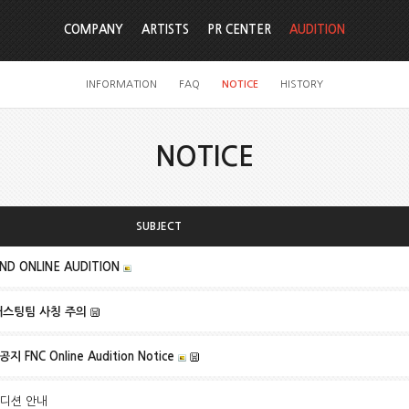
COMPANY
ARTISTS
PR CENTER
AUDITION
INFORMATION
FAQ
NOTICE
HISTORY
NOTICE
SUBJECT
ND ONLINE AUDITION
캐스팅팀 사칭 주의
 FNC Online Audition Notice
오디션 안내