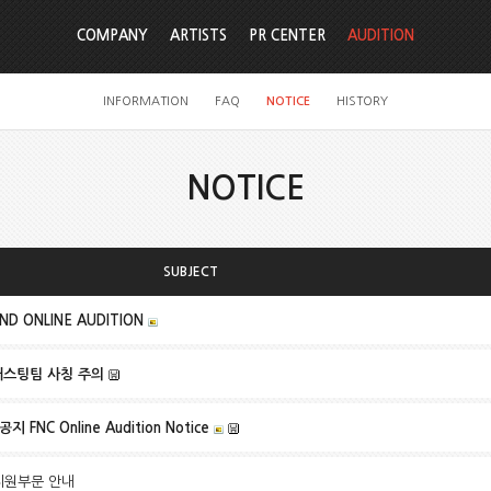
COMPANY
ARTISTS
PR CENTER
AUDITION
INFORMATION
FAQ
NOTICE
HISTORY
NOTICE
SUBJECT
ND ONLINE AUDITION
캐스팅팀 사칭 주의
 FNC Online Audition Notice
 지원부문 안내