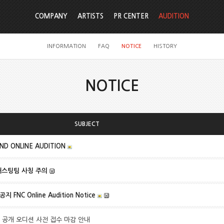
COMPANY
ARTISTS
PR CENTER
AUDITION
INFORMATION
FAQ
NOTICE
HISTORY
NOTICE
SUBJECT
ND ONLINE AUDITION
캐스팅팀 사칭 주의
 FNC Online Audition Notice
2일 공개 오디션 사전 접수 마감 안내