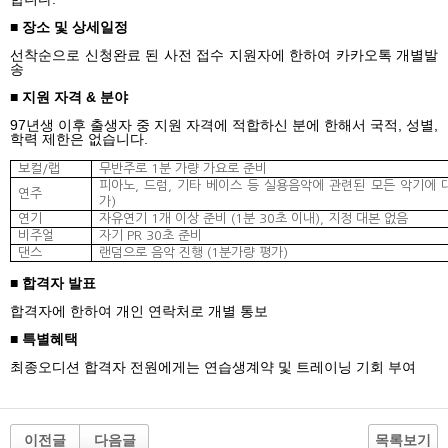
■ 장소 및 상세일정
선착순으로 신청완료 된 사전 접수 지원자에 한하여 카카오톡 개별발
송
■ 지원 자격
&
분야
97
년생 이후 출생자 중 지원 자격에 적합하신 분에 한해서 국적
,
성별
,
학력 제한은 없습니다
.
보컬
/
랩
무반주로
1
분 가량 가요로 준비
피아노
,
드럼
,
기타 베이스 등 실용음악에 관련된 모든 악기에 
연주
가
)
연기
자유연기
1
개 이상 준비
(1
분
30
초 이내
),
지정 대본 없음
비주얼
자기
PR 30
초 준비
댄스
랜덤으로 음악 진행
(1
분가량 평가
)
■ 합격자 발표
합격자에 한하여 개인 연락처로 개별 통보
■ 특별혜택
최종오디션 합격자 전원에게는 연습생계약 및 트레이닝 기회 부여
이전글
다음글
목록보기