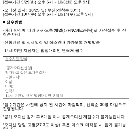
[
접수기간
9/29(
화
)
오후
6
시
~ 10/6(
화
)
오후
9
시
]
-
오디션 일자
:
10/25(
일
)
부산
(
선착순
30
명
)
[
접수기간
10/7(
수
)
오후
6
시
~ 10/14(수
)
오후
9
시
]
■ 접수방법
-
아래 양식에 따라 카카오톡 채널
(@FNC
캐스팅팀
)
로 사전접수 후 선
착순 마감
-
신청완료 및 상세일정 및 장소안내 카카오톡 개별발송
-14
세 미만 지원자는 법정대리인 연락처 필수
접수지원 양식
[
공개오디션신청
]
참가하고 싶은 오디션일자
:
지원도시:
이름
:
나이
:
연락처
:
14
세 미만일 경우 법정대리인 연락처
:
*
접수기간은 사전에 공지 된 시간에 마감되며
,
선착순
30
명 마감으로
진행됩니다
.
*
공개 오디션 참가 후
6
개월 이내 공개오디션 재접수가 불가능합니다
.
*
오디션 당일 고열
(37.3
도 이상
)
혹은 마스크 미착용 시 참가 불가능
합니다
.