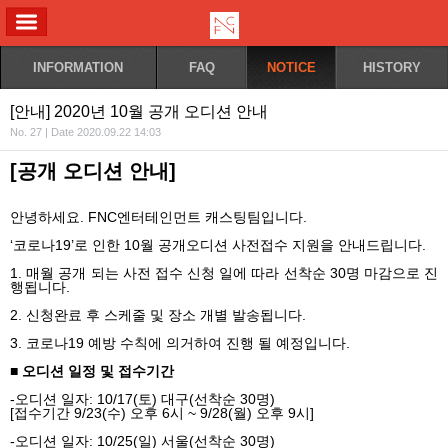
ALL MENU
INFORMATION
FAQ
NOTICE
HISTORY
[안내] 2020년 10월 공개 오디션 안내
No. 27 | Date 2020.09.22 14:03
[
공개 오디션 안내
]
안녕하세요
. FNC
엔터테인먼트 캐스팅팀입니다
.
‘
코로나
19’
로 인한
10
월 공개오디션 사전접수 지원을 안내드립니다
.
1.
매월 공개 되는 사전 접수 신청 일에 따라 선착순
30
명 마감으로 진
행됩니다
.
2.
신청완료 후 스케줄 및 장소 개별 발송됩니다
.
3.
코로나
19
예방 수칙에 의거하여 진행 될 예정입니다
.
■ 오디션 일정 및 접수기간
-
오디션 일자
: 10/17(
토
)
대구
(
선착순
30
명
)
[
접수기간
9/23(
수
)
오후
6
시
~ 9/28(
월
)
오후
9
시
]
-
오디션 일자
: 10/25(
일
)
서울
(
선착순
30
명
)