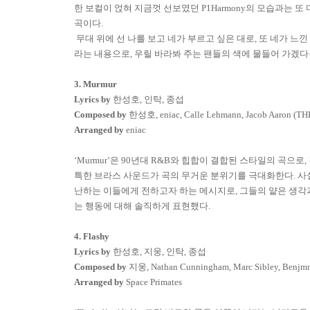
한 보컬이 얹혀 지금껏 선보였던
P1Harmony
의 모습과는 또 
곡이다
.
무대 위에 선 나를 보고 네가 부르고 싶은 대로
,
또 네가 느낀
라는 내용으로
,
우릴 바라봐 주는 팬들의 색에 물들어 가겠다
3. Murmur
Lyrics by
한성호
,
인탁
,
종섭
Composed by
한성호
, eniac, Calle Lehmann, Jacob Aaron (T
Arranged by
eniac
‘Murmur’
은
90
년대
R&B
와 힙합이 결합된 스타일의 곡으로
,
특한 브라스 사운드가 곡의 무거운 분위기를 극대화한다
.
사
난하는 이들에게 전하고자 하는 메시지로
,
그들의 얕은 생각
는 행동에 대해 솔직하게 표현했다
.
4. Flashy
Lyrics by
한성호
,
지웅
,
인탁
,
종섭
Composed by
지웅
, Nathan Cunningham, Marc Sibley, Benjm
Arranged by
Space Primates