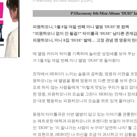
P1Harmony 8th Mini Album [DUH!]
P1Harmony 8th Mini Album ‘DUH!’ In
피원하모니
, 5
월
8
일 여덟 번째 미니 앨범
‘DUH!’
로 컴백
“
피원하모니 없이 안 될걸
?”
타이틀곡
‘DUH!’
남다른 존재감
피원하모니
,
미니
8
집
‘DUH!’
발매
…
고정 관념 깬 영웅의 탄
매 앨범 커리어 하이를 기록하며 놀라운 성장세를 보여 주는
가
5
월
8
일 여덟 번째 미니 앨범
‘DUH!’
로 돌아왔다
.
전작에서
HERO
가 느끼는 슬픔과 공허함
,
영웅의 이면을 조
원하모니는 새 앨범을 통해 영웅의 또 다른 면모를 보여 준다
요로 하지 않는 사람들에게
“
이렇게 멋있는 우리가 필요 없
한 영웅
,
피원하모니의 모습을 그린다
. HERO
는 언제나 정의
은 대로 행동하는 피원하모니의 모습을 위트 있게 풀어낸다
.
동명의 타이틀곡은 이번 앨범이 담고 있는 이야기를 관통한
는 레트로한 매력과 피원하모니의 트렌디한 보컬이 어우러진
인
‘DUH!’
는
‘
이 잘나가는 사람이 누구야
?
당연히 나지
!
뭘 그
어 표현으로
, HERO
인 나 자신을 조금 더 과시하고 이 상황