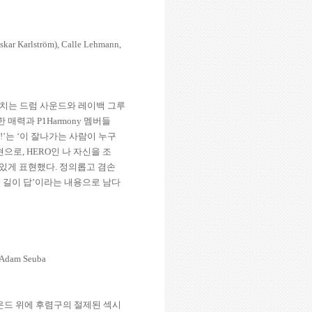
skar Karlström), Calle Lehmann,
치는
드럼
사운드와
레이백
그루
한
매력과
P1Harmony
멤버들
!’
는
‘
이
잘나가는
사람이
누구
현으로
, HERO
인
나
자신을
조
있게
표현했다
.
정의롭고
겸손
는
길이
답
’
이라는
내용으로
남다
 Adam Seuba
운드 위에 후렴구의 절제된 섹시