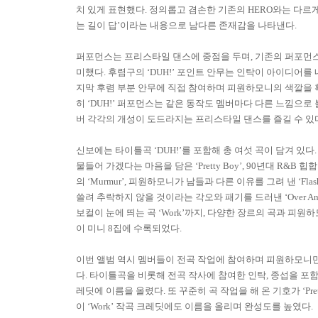
치 있게 표현했다
.
정의롭고 겸손한 기존의
HERO
와는 다르
는 길이 답
’
이라는 내용으로 남다른 존재감을 나타낸다
.
퍼포먼스는 프리스타일 댄스에 중점을 두며
,
기존의 퍼포먼스
미했다
.
후렴구의
‘DUH!’
포인트 안무는 인탁이 아이디어를
지막 후렴 부분 안무에 직접 참여하며 피원하모니의 색깔을
히
‘DUH!’
퍼포먼스는 같은 동작도 멤버마다 다른 느낌으로 
버 각각의 개성이 도드라지는 프리스타일 댄스를 즐길 수 
신보에는 타이틀곡
‘DUH!’
를 포함해 총 여섯 곡이 담겨 있다
물들어 가겠다는 마음을 담은
‘Pretty Boy’, 90
년대
R&B
힙합
의
‘Murmur’,
피원하모니가 남들과 다른 이유를 그려 낸
‘Flas
쓸려 추락하지 않을 것이라는 각오와 패기를 드러낸
‘Over An
보컬이 눈에 띄는 곡
‘Work’
까지
,
다양한 장르의 곡과 피원하
이 미니
8
집에 수록되었다
.
이번 앨범 역시 멤버들이 전곡 작업에 참여하며 피원하모니
다
.
타이틀곡을 비롯해 전곡 작사에 참여한 인탁
,
종섭을 포함
레딧에 이름을 올렸다
.
또 꾸준히 곡 작업을 해 온 기호가
‘Pre
이
‘Work’
작곡 크레딧에도 이름을 올리며 완성도를 높였다
.