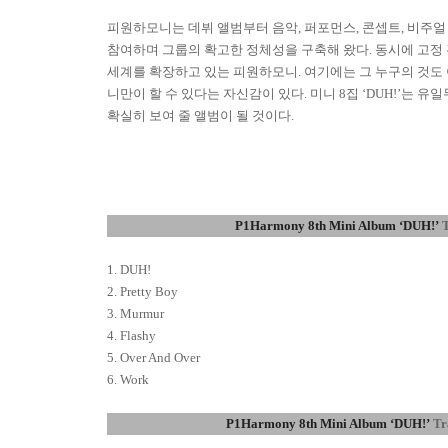
피원하모니는 데뷔 앨범부터 음악
,
퍼포먼스
,
콘셉트
,
비주얼
참여하며 그룹의 확고한 정체성을 구축해 왔다
.
동시에 고정 
세계를 확장하고 있는 피원하모니
.
여기에는 그 누구의 것도
니만이 할 수 있다는 자신감이 있다
.
미니
8
집
‘DUH!’
는 유일
확실히 보여 줄 앨범이 될 것이다
.
P1Harmony 8th Mini Album ‘DUH!’
T
1. DUH!
2. Pretty Boy
3. Murmur
4. Flashy
5. Over And Over
6. Work
P1Harmony 8th Mini Album ‘DUH!’
Tr