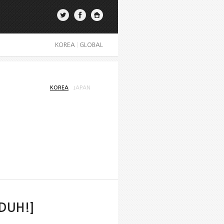
KOREA
|
GLOBAL
KOREA
JAPAN
[DUH!]