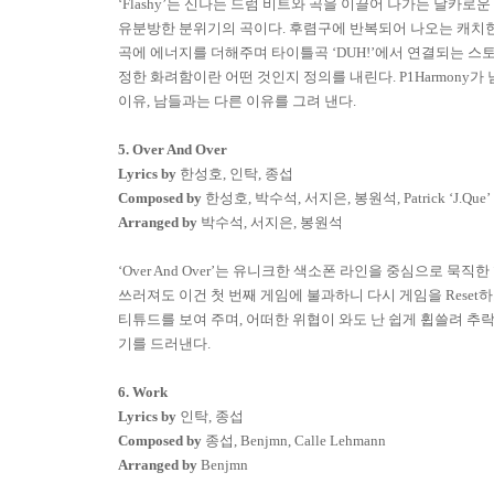
‘Flashy’
는 신나는 드럼 비트와 곡을 이끌어 나가는 날카로운
유분방한 분위기의 곡이다
.
후렴구에 반복되어 나오는 캐치
곡에 에너지를 더해주며 타이틀곡
‘DUH!’
에서 연결되는 스토
정한 화려함이란 어떤 것인지 정의를 내린다
. P1Harmony
가 
이유
,
남들과는 다른 이유를 그려 낸다
.
5. Over And Over
Lyrics by
한성호
,
인탁
,
종섭
Composed by
한성호
,
박수석
,
서지은
,
봉원석
, Patrick
‘
J.Que
’
Arranged by
박수석
,
서지은
,
봉원석
‘Over And Over’
는 유니크한 색소폰 라인을 중심으로 묵직한
쓰러져도 이건 첫 번째 게임에 불과하니 다시 게임을
Reset
하
티튜드를 보여 주며
,
어떠한 위협이 와도 난 쉽게 휩쓸려 추
기를 드러낸다
.
6. Work
Lyrics by
인탁
,
종섭
Composed by
종섭
, Benjmn, Calle Lehmann
Arranged by
Benjmn