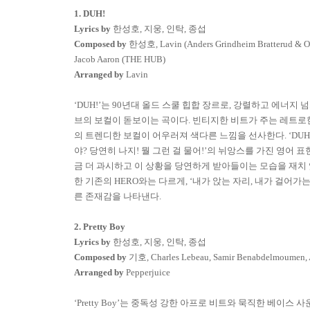
1. DUH!
Lyrics by
한성호
,
지웅
,
인탁
,
종섭
Composed by
한성호
, Lavin (Anders Grindheim Bratterud & O
Jacob Aaron (THE HUB)
Arranged by
Lavin
‘DUH!’
는
90
년대
올드
스쿨
힙합
장르로
,
강렬하고
에너지
넘
브의
보컬이
돋보이는
곡이다
.
빈티지한
비트가
주는
레트로
의
트렌디한
보컬이
어우러져
색다른
느낌을
선사한다
. ‘DUH
야
?
당연히
나지
!
뭘
그런
걸
물어
!’
의
뉘앙스를
가진
영어
표
금
더
과시하고
이
상황을
당연하게
받아들이는
모습을
재치
한
기존의
HERO
와는
다르게
, ‘
내가
앉는
자리
,
내가
걸어가
른
존재감을
나타낸다
.
2. Pretty Boy
Lyrics by
한성호
,
지웅
,
인탁
,
종섭
Composed by
기호
, Charles Lebeau, Samir Benabdelmoumen,
Arranged by
Pepperjuice
‘Pretty Boy’
는 중독성 강한 아프로 비트와 묵직한 베이스 사