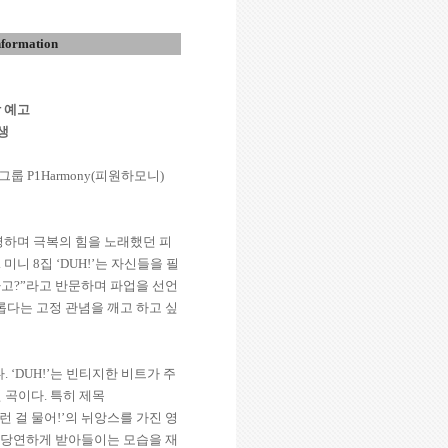
formation
 예고
생
 그룹
P1Harmony(
피원하모니
)
명하며 극복의 힘을 노래했던 피
.
미니
8
집
‘DUH!’
는 자신들을 필
다고
?”
라고 반문하며 파업을 선언
롭다는 고정 관념을 깨고 하고 싶
다
. ‘DUH!’
는 빈티지한 비트가 주
 곡이다
.
특히 제목
런 걸 물어
!’
의 뉘앙스를 가진 영
을 당연하게 받아들이는 모습을 재