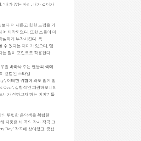
게
, ‘
내가 앉는 자리
,
내가 걸어가
보다 더 새롭고 힙한 느낌을 가
 내어 제작되었다
.
또한 소울이 마
 확실하게 부각시킨다
.
특
볼 수 있다는 재미가 있으며
,
멤
있다는 점이 포인트로 작용한다
.
.
우릴 바라봐 주는 팬들의 색에
이 결합된 스타일
hy’,
어떠한 위협이 와도 쉽게 휩
d Over’,
실험적인 피원하모니의
모니가 전하고자 하는 이야기들
만의 뚜렷한 음악색을 확립한
해 지웅은 세 곡의 작사
·
작곡 크
tty Boy’
작곡에 참여했고
,
종섭