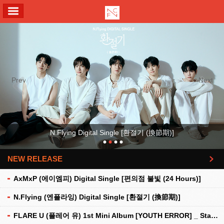
ALL MENU
Previous
Next
N.Flying Digital Single [환절기 (換節期)]
NEW RELEASE
더보기
AxMxP (에이엠피) Digital Single [편의점 불빛 (24 Hours)]
N.Flying (엔플라잉) Digital Single [환절기 (換節期)]
FLARE U (플레어 유) 1st Mini Album [YOUTH ERROR] _ Stationery Kit Ver.