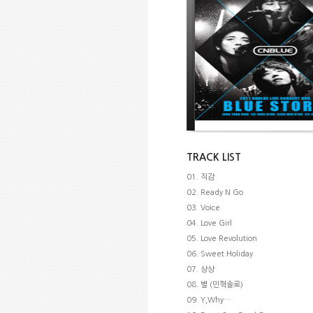
TRACK LIST
01. 직감
02. Ready N Go
03. Voice
04. Love Girl
05. Love Revolution
06. Sweet Holiday
07. 상상
08. 별 (민혁솔로)
09. Y,Why…