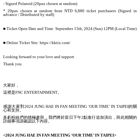
- Signed Polaroid (20pax chosen at random)
* 20pax chosen at random from NTD 6,880 ticket purchasers (Signed in
advance / Distributed by staff)
■ Ticket Open Date and Time: September 15th, 2024 (Sun) 12PM (Local Time)
■ Online Ticket Site: https://kktix.com/
Looking forward to your love and support.
Thank you.
大家好，
這裡是FNC ENTERTAINMENT。
感謝大家對2024 JUNG HAE IN FAN MEETING ‘OUR TIME’ IN TAIPEI的關
心和支持。
多虧粉絲們的積極參與，我們將於當日下午2點進行追加演出，與此相關的
詳細事項請確認以下內容。
<2024 JUNG HAE IN FAN MEETING ‘OUR TIME’ IN TAIPEI>